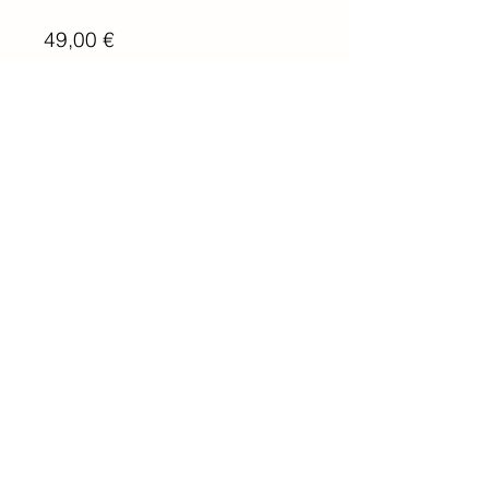
49,00 €
Teilnehmen
Newsletter abonnieren
E-Mail-Adresse
Abonnieren