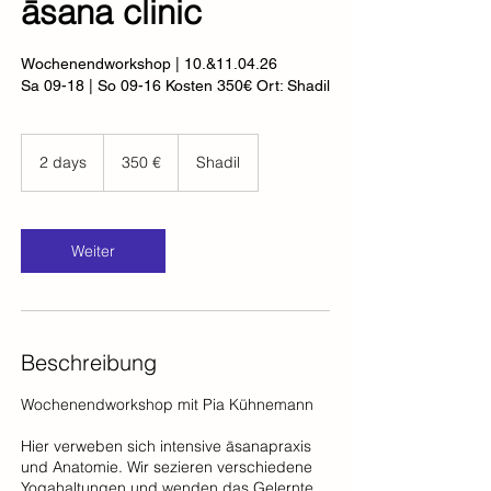
āsana clinic
Wochenendworkshop | 10.&11.04.26
Sa 09-18 | So 09-16 Kosten 350€ Ort: Shadil
350
Euro
2 days
2
350 €
Shadil
d
a
y
s
Weiter
Beschreibung
Wochenendworkshop mit Pia Kühnemann
Hier verweben sich intensive āsanapraxis
und Anatomie. Wir sezieren verschiedene
Yogahaltungen und wenden das Gelernte